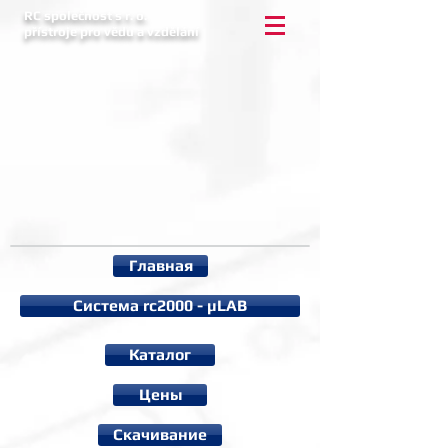
RC společnost s r. o.
přístroje pro vědu a vzdělání
Главная
Система rc2000 - µLAB
Каталог
Цены
Cкачивание