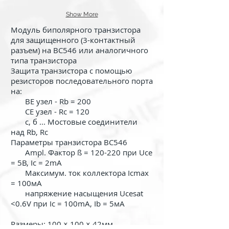
Show More
Модуль биполярного транзистора
для защищенного (3-контактный
разъем) на BC546 или аналогичного
типа транзистора
Защита транзистора с помощью
резисторов последовательного порта
на:
BE узел - Rb = 200
CE узел - Rc = 120
с, б ... Мостовые соединители
над Rb, Rc
Параметры транзистора BC546
Ampl. Фактор ß = 120-220 при Uce
= 5В, Ic = 2mA
Максимум. ток коллектора Icmax
= 100мА
напряжение насыщения Ucesat
<0.6V при Ic = 100mA, Ib = 5мА
Размеры: 100 × 100 × 42мм