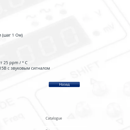
 (шаг 1 Ом)
 25 ppm / ° C
15В с звуковым сигналом
Назад
Catalogue