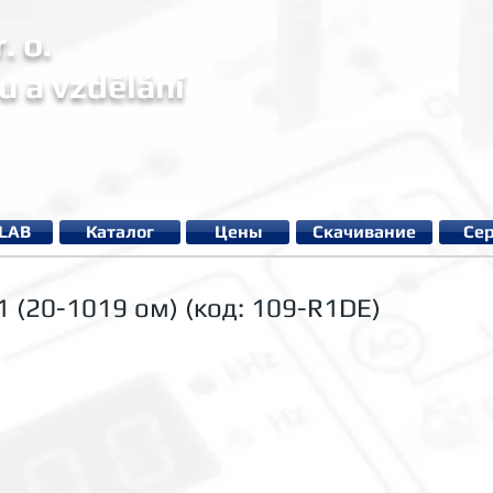
. o.
u a vzdělání
µLAB
Каталог
Цены
Cкачивание
Се
1 (20-1019 ом) (код: 109-R1DE)