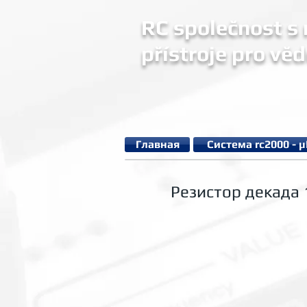
RC společnost s r
přístroje pro věd
Главная
Система rc2000 - 
Резистор декада 