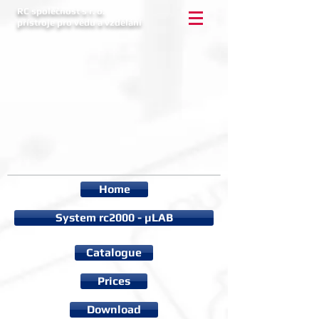
RC společnost s r. o.
přístroje pro vědu a vzdělání
Home
System rc2000 - µLAB
Catalogue
Prices
Download