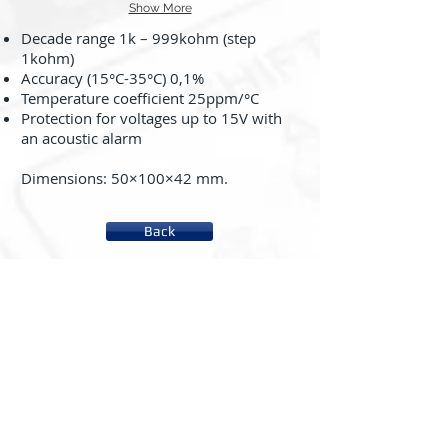
Show More
Decade range 1k – 999kohm (step
1kohm)
Accuracy (15°C-35°C) 0,1%
Temperature coefficient 25ppm/°C
Protection for voltages up to 15V with
an acoustic alarm
Dimensions: 50×100×42 mm.
Back
About us
System rc2000 - µLAB