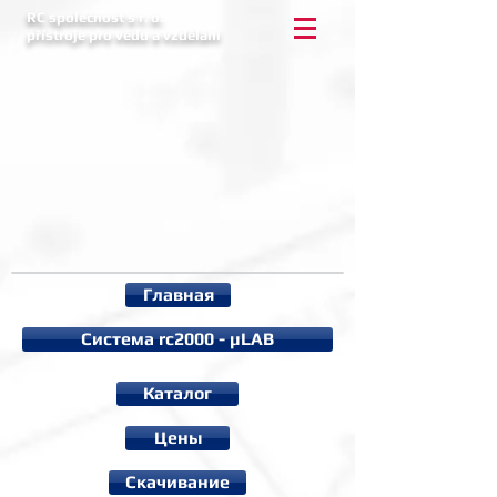
RC společnost s r. o.
přístroje pro vědu a vzdělání
Главная
Система rc2000 - µLAB
Каталог
Цены
Cкачивание