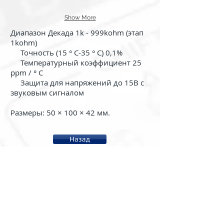
Show More
Диапазон Декада 1k - 999kohm (этап
1kohm)
Точность (15 ° С-35 ° С) 0,1%
Температурный коэффициент 25
ppm / ° C
Защита для напряжений до 15В с
звуковым сигналом
Размеры: 50 × 100 × 42 мм.
Назад
About us
System rc2000 - µLAB