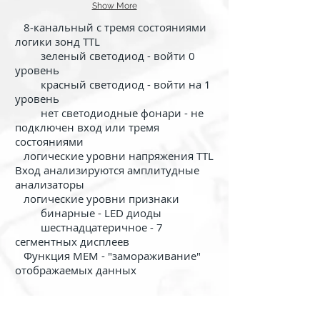
Show More
8-канальный с тремя состояниями
логики зонд TTL
зеленый светодиод - войти 0
уровень
красный светодиод - войти на 1
уровень
нет светодиодные фонари - не
подключен вход или тремя
состояниями
логические уровни напряжения TTL
Вход анализируются амплитудные
анализаторы
логические уровни признаки
бинарные - LED диоды
шестнадцатеричное - 7
сегментных дисплеев
Функция MEM - "замораживание"
отображаемых данных
Размеры: 50 × 100 × 42 мм.
Назад