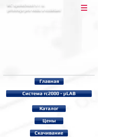
RC společnost s r. o.
přístroje pro vědu a vzdělání
Главная
Система rc2000 - µLAB
Каталог
Цены
Cкачивание