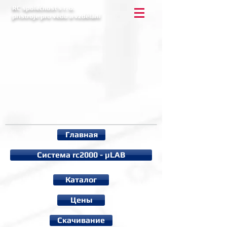
RC společnost s r. o.
přístroje pro vědu a vzdělání
Главная
Система rc2000 - µLAB
Каталог
Цены
Cкачивание