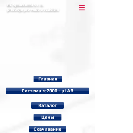
RC společnost s r. o.
přístroje pro vědu a vzdělání
Главная
Система rc2000 - µLAB
Каталог
Цены
Cкачивание