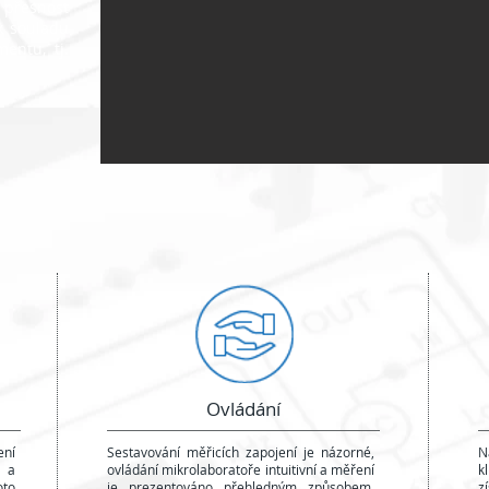
přesnost
k souladu
entu, tj.
Ovládání
ní
Sestavování měřicích zapojení je názorné,
N
y a
ovládání mikrolaboratoře intuitivní a měření
k
to
je prezentováno přehledným způsobem.
z