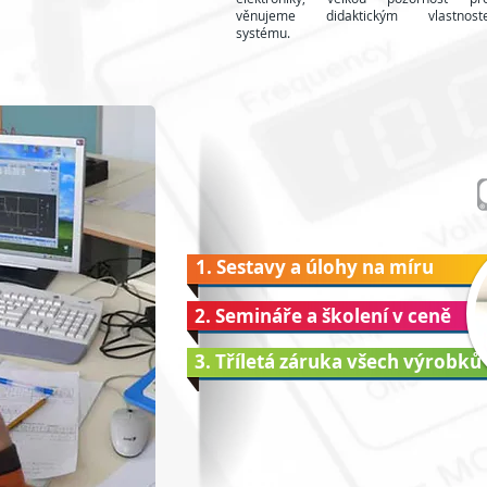
věnujeme didaktickým vlastnost
systému.
1. Sestavy a úlohy na míru
2. Semináře a školení v ceně
3. Tříletá záruka všech výrobků