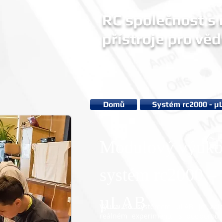
RC společnost s r
přístroje pro věd
Domů
Systém rc2000 - µ
Modulový výuk
systém rc2000 –
µLAB
Výuka se systémem µLAB je zal
reálném experimentu s podporou 