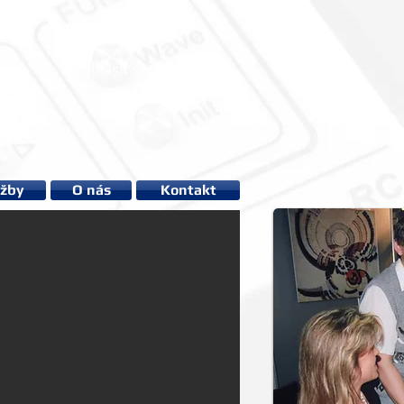
Přihlásit se/Zaregistrovat se
užby
O nás
Kontakt