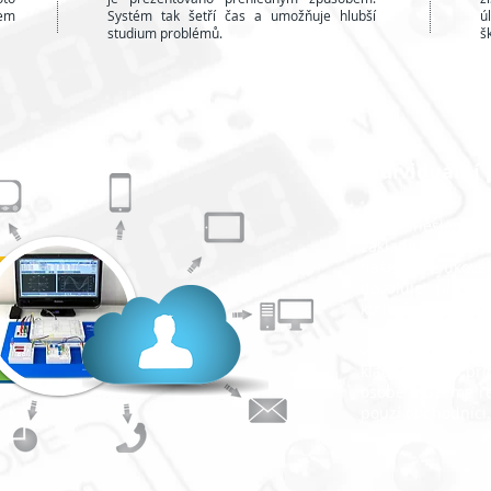
em
Systém tak šetří čas a umožňuje hlubší
ú
studium problémů.
š
Individuální 
Tímto heslem b
základních filo
našeho výukové
dovoluje přesno
konkrétního záka
službách, které 
vyjít vstříc po
kladeny. Jako př
osobě můžeme rea
pouzí obchodníci