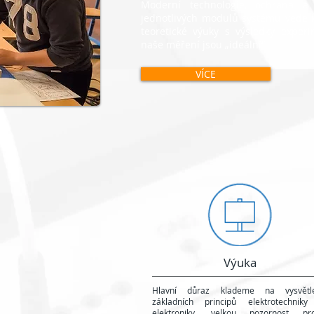
Moderní technologie, ochrana a 
jednotlivých modulů systému vede 
teoretické výuky s výsledky experim
naše měření jsou „ideální“.
VÍCE
Výuka
Hlavní důraz klademe na vysvětle
základních principů elektrotechnik
elektroniky, velkou pozornost pro