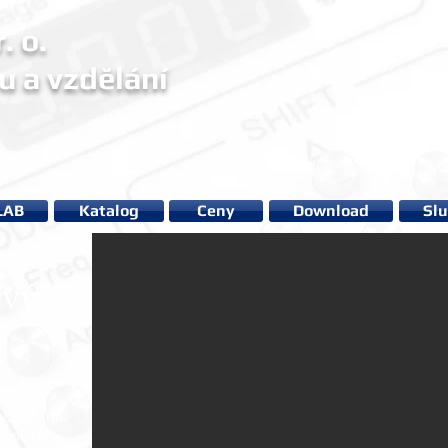
. o.
u a vzdělání
LAB
Katalog
Ceny
Download
Sl
ový
ožena na
počítače.