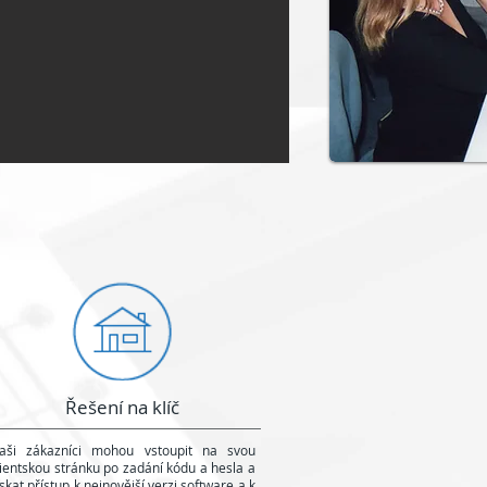
Řešení na klíč
aši zákazníci mohou vstoupit na svou
lientskou stránku po zadání kódu a hesla a
ískat přístup k nejnovější verzi software a k