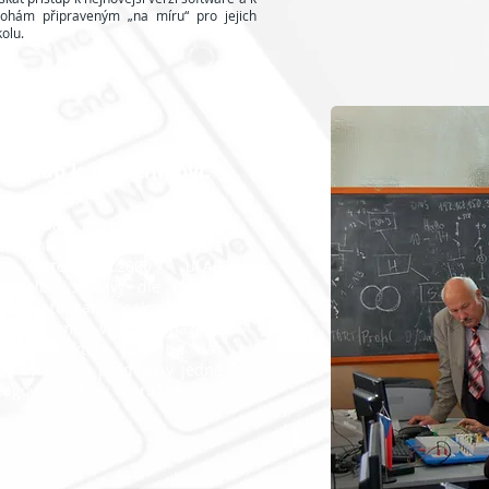
lohám připraveným „na míru“ pro jejich
kolu.
přístup k zákazníkovi.
y se dala shrnout jedna ze
zofií naší firmy. Modularita
ho systému rc2000 - µLAB
u volbu sestavy dle potřeb
zníka, to samé pak platí i o
poskytujeme - vždy se snažíme
žadavkům, které jsou na nás
ímí výrobci a prodejci v jedné
govat rychleji a pružněji než
.