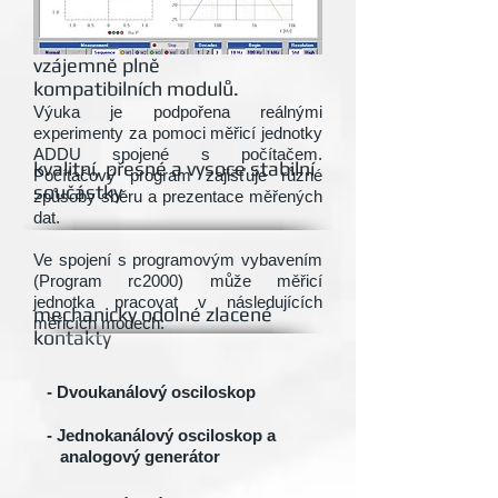
skládá se z jednotlivých
vzájemně plně
kompatibilních modulů.
Výuka je podpořena reálnými
experimenty za pomoci měřicí jednotky
ADDU spojené s počítačem.
kvalitní, přesné a vysoce stabilní
Počítačový program zajišťuje různé
součástky
způsoby sběru a prezentace měřených
dat.
Ve spojení s programovým vybavením
(Program rc2000) může měřicí
jednotka pracovat v následujících
mechanicky odolné zlacené
měřicích módech:
kontakty
- Dvoukanálový osciloskop
- Jednokanálový osciloskop a
analogový generátor