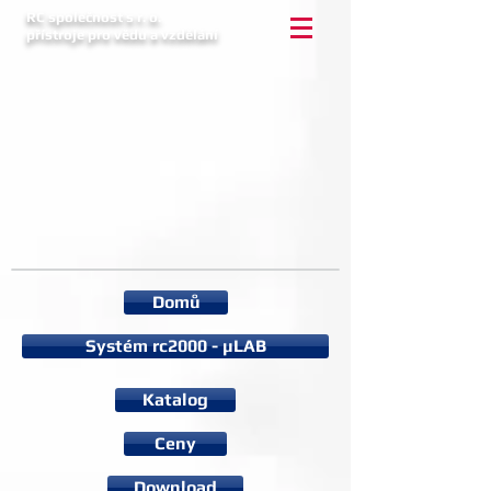
RC společnost s r. o.
přístroje pro vědu a vzdělání
Domů
Systém rc2000 - µLAB
Katalog
Ceny
Download