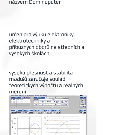
názvem Dominoputer
určen pro výuku elektroniky,
elektrotechniky a
příbuzných oborů na středních a
vysokých školách
vysoká přesnost a stabilita
Software rc2000
modulů zaručuje soulad
teoretických výpočtů a reálných
měření
spolehlivost a odolnost proti
poškození
při práci žáků prověřená
stovkami škol