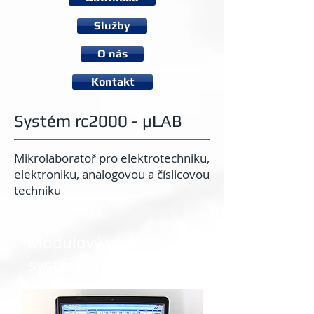
Služby
O nás
Kontakt
Systém rc2000 - µLAB
Mikrolaboratoř pro elektrotechniku,
elektroniku, analogovou a číslicovou
techniku
Modulový výukový
systém rc2000 - µLAB