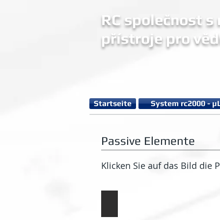
RC společnost s r
přístroje pro věd
Startseite
System rc2000 - µ
Passive Elemente
Klicken Sie auf das Bild die 
Widerstandsdekade 1 (20-101