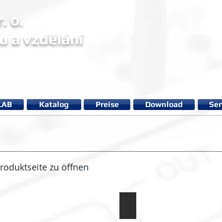
. o.
u a vzdělání
LAB
Katalog
Preise
Download
Ser
Produktseite zu öffnen
9 Ohm)
Widerstandsdekade 2 (1k