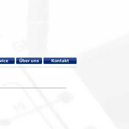
Anmelden/Registrieren
vice
Über uns
Kontakt
-999kOhm)