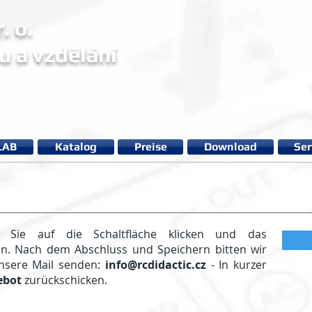
. o.
u a vzdělání
LAB
Katalog
Preise
Download
Ser
 Sie auf die Schaltfläche klicken und das
. Nach dem Abschluss und Speichern bitten wir
unsere Mail senden:
info@rcdidactic.cz
- In kurzer
ebot
zurückschicken.