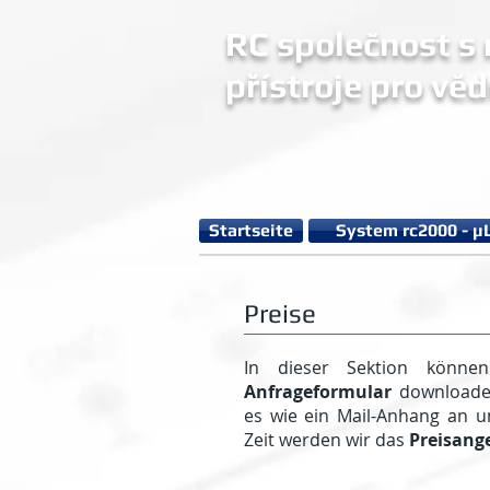
RC společnost s r
přístroje pro věd
Startseite
System rc2000 - µ
Preise
In dieser Sektion können
Anfrageformular
downloaden
es wie ein Mail-Anhang an 
Zeit werden wir das
Preisang