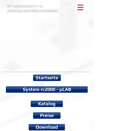
RC společnost s r. o.
přístroje pro vědu a vzdělání
Startseite
System rc2000 - µLAB
Katalog
Preise
Download