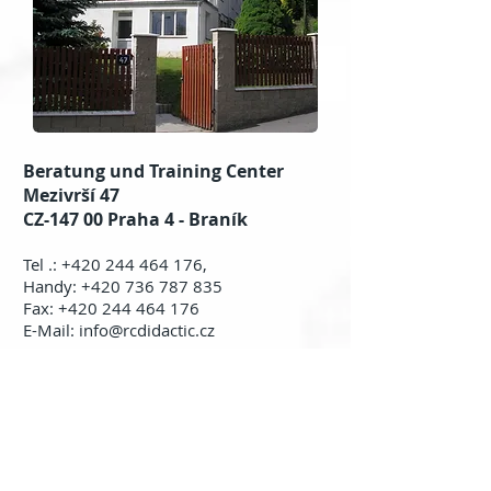
Beratung und Training Center
Mezivrší 47
CZ-147 00 Praha 4 - Braník
Tel .: +420 244 464 176,
Handy: +420 736 787 835
Fax: +420 244 464 176
E-Mail: info@rcdidactic.cz
Mit dem Stadtverkehr:
Von U-Bahn-Station Budějovická mit
dem
Bus 134 bis zur Station Zemanka, dann
über
100 Meter zu Fuss zu Mezivrší Strasse.