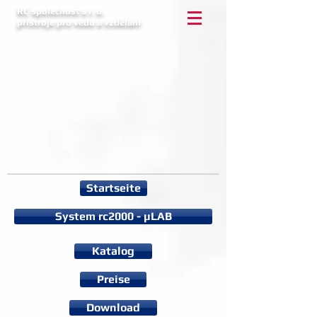
RC společnost s r. o.
přístroje pro vědu a vzdělání
Startseite
System rc2000 - µLAB
Katalog
Preise
Download