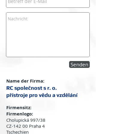
Senden
Name der Firma:
RC společnost s r. o.
přístroje pro vědu a vzdělání
Firmensitz:
Firmenlogo:
Cholupická 997/38
CZ-142 00 Praha 4
Tschechien