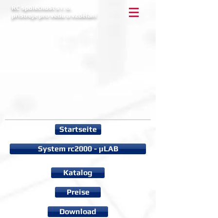
RC společnost s r. o.
přístroje pro vědu a vzdělání
Startseite
System rc2000 - µLAB
Katalog
Preise
Download