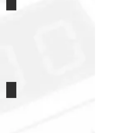
Logická sonda
Univerzální modul 74xxx