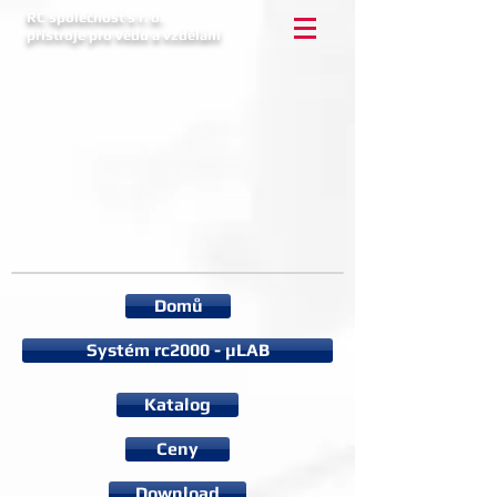
RC společnost s r. o.
přístroje pro vědu a vzdělání
Domů
Systém rc2000 - µLAB
Katalog
Ceny
Download