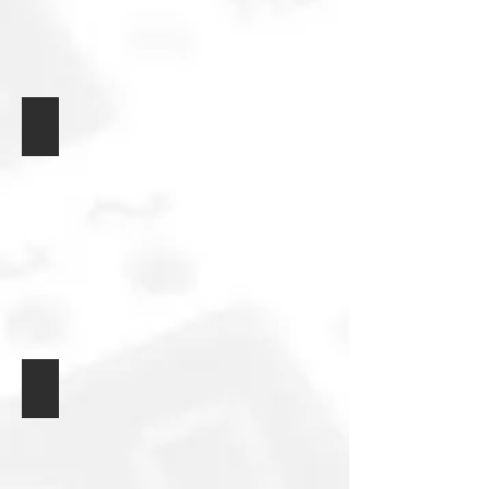
Generátor funkcí
Programovatelný DC zdroj