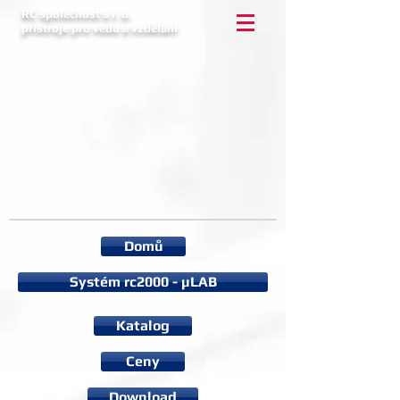
RC společnost s r. o.
přístroje pro vědu a vzdělání
Domů
Systém rc2000 - µLAB
Katalog
Ceny
Download