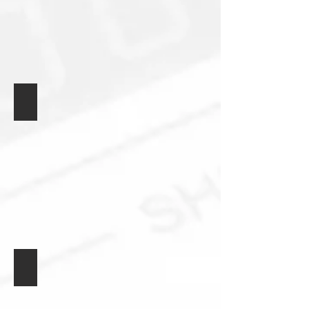
Voltmetr DC & AC RMS
Modul třífázové soustavy