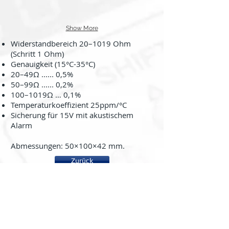
Show More
Widerstandbereich 20–1019 Ohm
(Schritt 1 Ohm)
Genauigkeit (15°C-35°C)
20–49Ω ...... 0,5%
50–99Ω ...... 0,2%
100–1019Ω … 0,1%
Temperaturkoef­fizient 25ppm/°C
Sicherung für 15V mit akustischem
Alarm
Abmessungen: 50×100×42 mm.
Zurück
About us
System rc2000 - µLAB