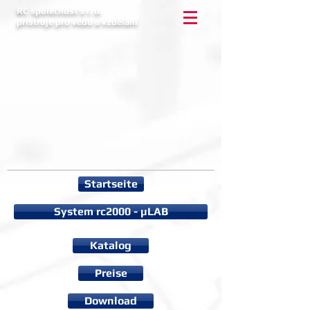
RC společnost s r. o.
přístroje pro vědu a vzdělání
Startseite
System rc2000 - µLAB
Katalog
Preise
Download