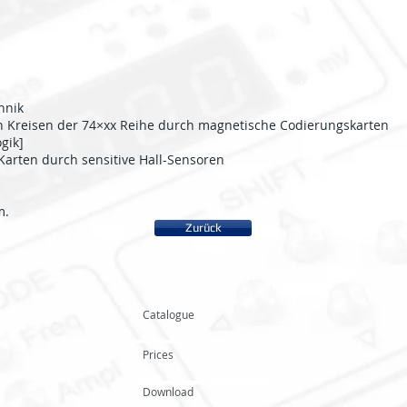
hnik
n Kreisen der 74×xx Reihe durch magnetische Codierungskarten
gik]
Karten durch sensitive Hall-Sensoren
m.
Zurück
Catalogue
Prices
Download