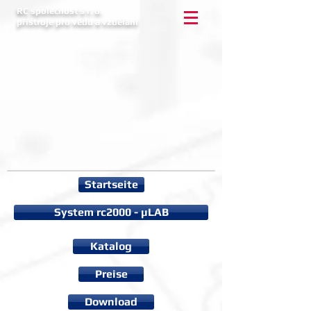
RC společnost s r. o.
přístroje pro vědu a vzdělání
Startseite
System rc2000 - µLAB
Katalog
Preise
Download