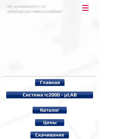
RC společnost s r. o.
přístroje pro vědu a vzdělání
Главная
Система rc2000 - µLAB
Каталог
Цены
Cкачивание