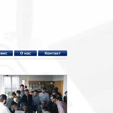
Login/Sign up
рвис
О нас
Контакт