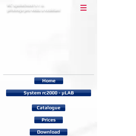
RC společnost s r. o.
přístroje pro vědu a vzdělání
Home
System rc2000 - µLAB
Catalogue
Prices
Download