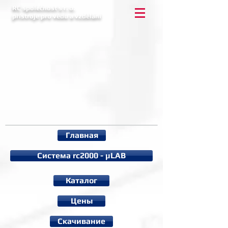
RC společnost s r. o.
přístroje pro vědu a vzdělání
Главная
Система rc2000 - µLAB
Каталог
Цены
Cкачивание