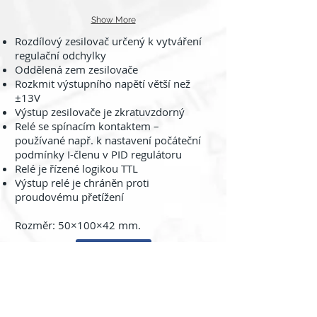
Show More
Rozdílový zesilovač určený k vytváření
regulační odchylky
Oddělená zem zesilovače
Rozkmit výstupního napětí větší než
±13V
Výstup zesilovače je zkratuvzdorný
Relé se spínacím kontaktem –
používané např. k nastavení počáteční
podmínky I-členu v PID regulátoru
Relé je řízené logikou TTL
Výstup relé je chráněn proti
proudovému přetížení
Rozměr: 50×100×42 mm.
Zpět
About us