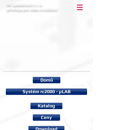
RC společnost s r. o.
přístroje pro vědu a vzdělání
Domů
Systém rc2000 - µLAB
Katalog
Ceny
Download