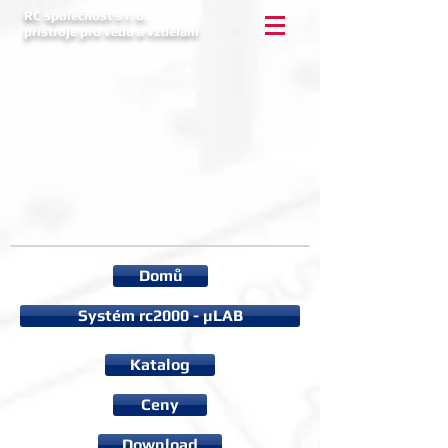
RC společnost s r. o.
přístroje pro vědu a vzdělání
Domů
Systém rc2000 - µLAB
Katalog
Ceny
Download